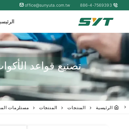
office@sunyuta.com.tw
886-4-7569393
الرئيسي
تصنيع قواعد الأكوا
الرئيسية
المنتجات
المنتجات
مستلزمات المط