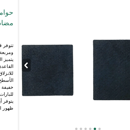
حوام
مضادة
تتوفر ق
ومربعة،
يتميز ا
القاعدة
للانزلا
الأسطح
خفيفة ا
للبارات
يتوفر أ
ظهور ال