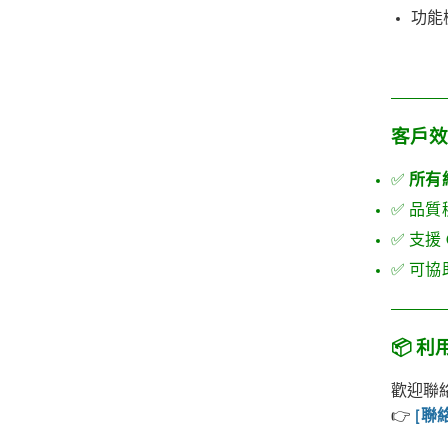
功能
客戶效益 
✅
所有
✅ 品
✅ 支援
✅ 可
📦 
歡迎聯
👉
[聯