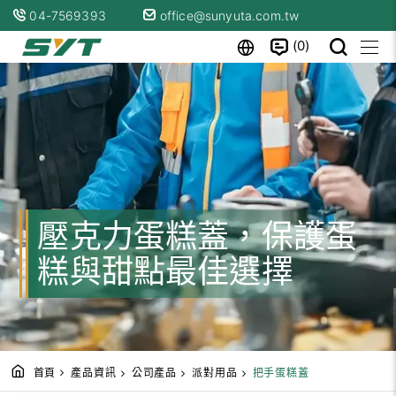
04-7569393
office@sunyuta.com.tw
0
壓克力蛋糕蓋，保護蛋
糕與甜點最佳選擇
首頁
產品資訊
公司產品
派對用品
把手蛋糕蓋